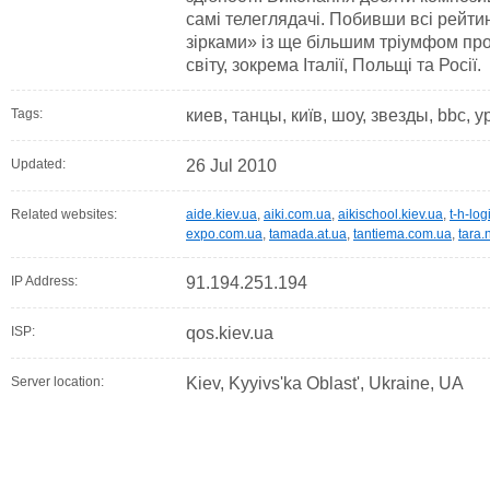
самі телеглядачі. Побивши всі рейтин
зірками» із ще більшим тріумфом пр
світу, зокрема Італії, Польщі та Росії.
Tags:
киев, танцы, київ, шоу, звезды, bbc, у
Updated:
26 Jul 2010
Related websites:
aide.kiev.ua
,
aiki.com.ua
,
aikischool.kiev.ua
,
t-h-log
expo.com.ua
,
tamada.at.ua
,
tantiema.com.ua
,
tara.
IP Address:
91.194.251.194
ISP:
qos.kiev.ua
Server location:
Kiev, Kyyivs'ka Oblast', Ukraine, UA