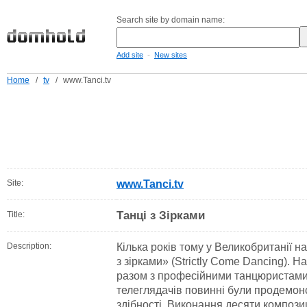
Search site by domain name:
-
Add site
New sites
Home
/
tv
/
www.Tanci.tv
Site:
www.Tanci.tv
Танці з Зірками
Title:
Description:
Кілька років тому у Великобританії н
з зірками» (Strictly Come Dancing). 
разом з професійними танцюристами с
телеглядачів повинні були продемон
здібності. Виконання десяти компози