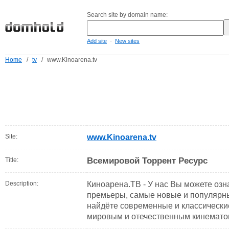
Search site by domain name:
-
Add site
New sites
Home
/
tv
/
www.Kinoarena.tv
Site:
www.Kinoarena.tv
Всемировой Торрент Ресурс
Title:
Description:
Киноарена.ТВ - У нас Вы можете озн
премьеры, самые новые и популярн
найдёте современные и классически
мировым и отечественным кинемато